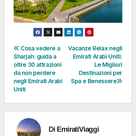
Cosa vedere a
Vacanze Relax negli
Navigazione
Sharjah: guida a
Emirati Arabi Uniti:
articoli
oltre 30 attrazioni
Le Migliori
da non perdere
Destinazioni per
negli Emirati Arabi
Spa e Benessere
Uniti
Di
EmiratiViaggi