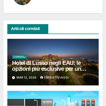
Articoli correlati
CONSIGLI
Hotel di Lusso negli EAU: le
opzioni più esclusive per un
soggiorno da ricordare
MAR 12, 2026
EMIRATIVIAGGI