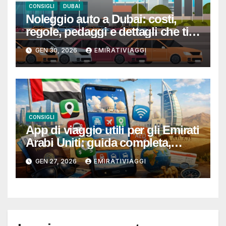
CONSIGLI
DUBAI
Noleggio auto a Dubai: costi,
regole, pedaggi e dettagli che ti
evitano sorprese
GEN 30, 2026
EMIRATIVIAGGI
CONSIGLI
App di viaggio utili per gli Emirati
Arabi Uniti: guida completa,
consigli pratici e link per
GEN 27, 2026
EMIRATIVIAGGI
prenotare