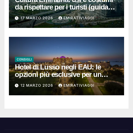
da rispettare per i turisti (guida
completa e pratica)
17 MARZO 2026
EMIRATIVIAGGI
CONSIGLI
Hotel di Lusso negli EAU: le
opzioni più esclusive per un
soggiorno da ricordare
12 MARZO 2026
EMIRATIVIAGGI