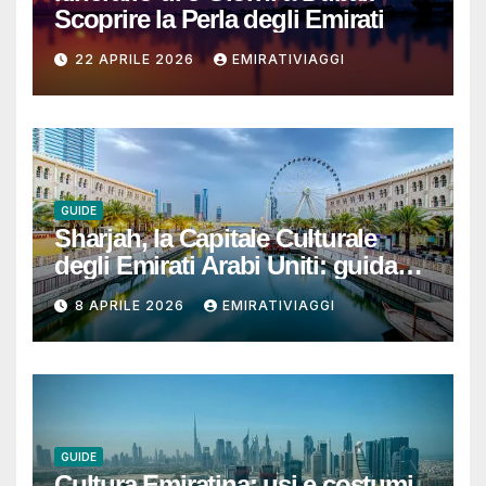
Scoprire la Perla degli Emirati
22 APRILE 2026
EMIRATIVIAGGI
GUIDE
Sharjah, la Capitale Culturale
degli Emirati Arabi Uniti: guida
per un viaggio autentico, ben
8 APRILE 2026
EMIRATIVIAGGI
organizzato e senza sorprese
GUIDE
Cultura Emiratina: usi e costumi