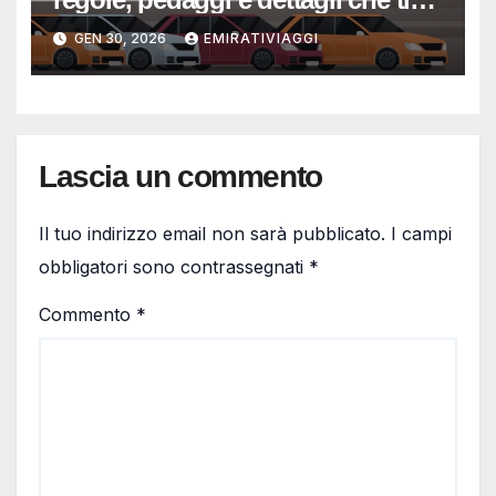
evitano sorprese
GEN 30, 2026
EMIRATIVIAGGI
Lascia un commento
Il tuo indirizzo email non sarà pubblicato.
I campi
obbligatori sono contrassegnati
*
Commento
*