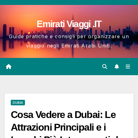
Salta
al
Emirati Viaggi .IT
contenuto
Guide pratiche e consigli per organizzare un
viaggio negli Emirati Arabi Uniti.
DUBAI
Cosa Vedere a Dubai: Le
Attrazioni Principali e i