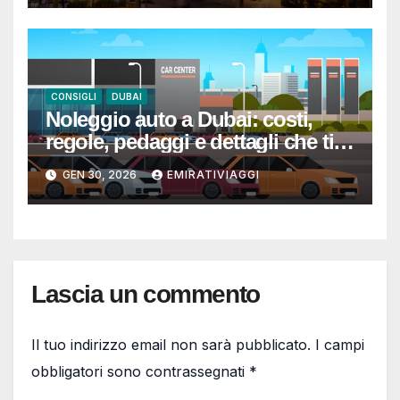
CONSIGLI
DUBAI
Noleggio auto a Dubai: costi,
regole, pedaggi e dettagli che ti
evitano sorprese
GEN 30, 2026
EMIRATIVIAGGI
Lascia un commento
Il tuo indirizzo email non sarà pubblicato.
I campi
obbligatori sono contrassegnati
*