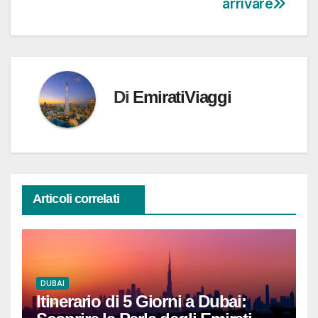
arrivare
Di
EmiratiViaggi
Articoli correlati
DUBAI
Itinerario di 5 Giorni a Dubai: