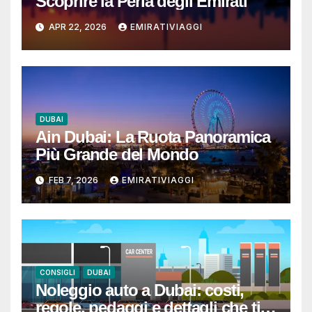
Scoprire la Perla degli Emirati
APR 22, 2026
EMIRATIVIAGGI
DUBAI
Ain Dubai: La Ruota Panoramica
Più Grande del Mondo
FEB 7, 2026
EMIRATIVIAGGI
CONSIGLI
DUBAI
Noleggio auto a Dubai: costi,
regole, pedaggi e dettagli che ti