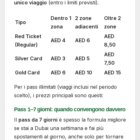
unico viaggio
(entro i limiti previsti).
Dentro 1
2 zone
Oltre 2
Tipo
zona
adiacenti
zone
Red Ticket
AED
AED 4
AED 6
(Regular)
8,50
AED
Silver Card
AED 3
AED 5
7,50
Gold Card
AED 6
AED 10
AED 15
Per i pass illimitati (viaggi inclusi nel periodo
scelto), i prezzi principali sono questi:
Pass 1–7 giorni: quando convengono davvero
Il
pass da 7 giorni
è spesso la formula migliore
se stai a Dubai una settimana e fai più
spostamenti al giorno, anche solo per tornare