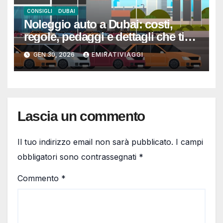
CONSIGLI
DUBAI
Noleggio auto a Dubai: costi,
regole, pedaggi e dettagli che ti
evitano sorprese
GEN 30, 2026
EMIRATIVIAGGI
Lascia un commento
Il tuo indirizzo email non sarà pubblicato.
I campi
obbligatori sono contrassegnati
*
Commento
*