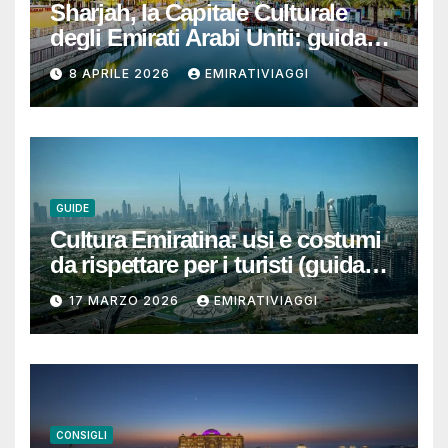
Sharjah, la Capitale Culturale
degli Emirati Arabi Uniti: guida
per un viaggio autentico, ben
8 APRILE 2026
EMIRATIVIAGGI
organizzato e senza sorprese
GUIDE
Cultura Emiratina: usi e costumi
da rispettare per i turisti (guida
completa e pratica)
17 MARZO 2026
EMIRATIVIAGGI
CONSIGLI