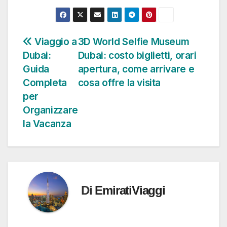
Viaggio a
3D World Selfie Museum
Navigazione
Dubai:
Dubai: costo biglietti, orari
articoli
Guida
apertura, come arrivare e
Completa
cosa offre la visita
per
Organizzare
la Vacanza
Di
EmiratiViaggi