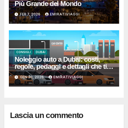
Più Grande del Mondo
FEB 7, 2026
EMIRATIVIAGGI
CONSIGLI
DUBAI
Noleggio auto a Dubai: costi,
regole, pedaggi e dettagli che ti
evitano sorprese
GEN 30, 2026
EMIRATIVIAGGI
Lascia un commento