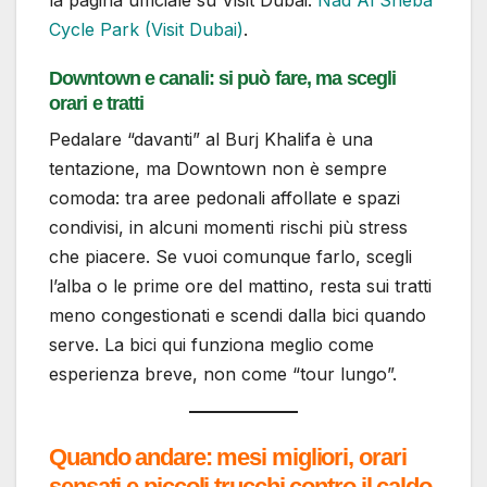
la pagina ufficiale su Visit Dubai:
Nad Al Sheba
Cycle Park (Visit Dubai)
.
Downtown e canali: si può fare, ma scegli
orari e tratti
Pedalare “davanti” al Burj Khalifa è una
tentazione, ma Downtown non è sempre
comoda: tra aree pedonali affollate e spazi
condivisi, in alcuni momenti rischi più stress
che piacere. Se vuoi comunque farlo, scegli
l’alba o le prime ore del mattino, resta sui tratti
meno congestionati e scendi dalla bici quando
serve. La bici qui funziona meglio come
esperienza breve, non come “tour lungo”.
Quando andare: mesi migliori, orari
sensati e piccoli trucchi contro il caldo