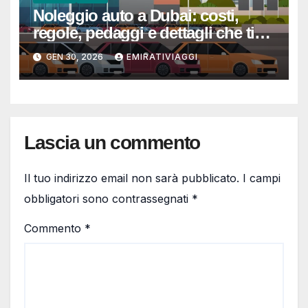
Noleggio auto a Dubai: costi,
regole, pedaggi e dettagli che ti
evitano sorprese
GEN 30, 2026
EMIRATIVIAGGI
Lascia un commento
Il tuo indirizzo email non sarà pubblicato.
I campi
obbligatori sono contrassegnati
*
Commento
*