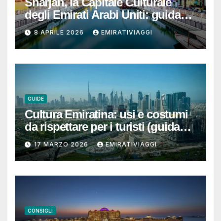
Sharjah, la Capitale Culturale
degli Emirati Arabi Uniti: guida
per un viaggio autentico, ben
8 APRILE 2026
EMIRATIVIAGGI
organizzato e senza sorprese
GUIDE
Cultura Emiratina: usi e costumi
da rispettare per i turisti (guida
completa e pratica)
17 MARZO 2026
EMIRATIVIAGGI
CONSIGLI