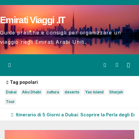
Salta
al
Emirati Viaggi .IT
contenuto
Guide pratiche e consigli per organizzare un
viaggio negli Emirati Arabi Uniti.
Tag popolari
Dubai
Abu Dhabi
cultura
deserto
Yas Island
Sharjah
Tour
Itinerario di 5 Giorni a Dubai: Scoprire la Perla degli Emi