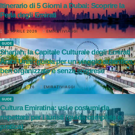
Itinerario di 5 Giorni a Dubai: Scoprire la
Perla degli Emirati
22 APRILE 2026
EMIRATIVIAGGI
GUIDE
Sharjah, la Capitale Culturale degli Emirati
Arabi Uniti: guida per un viaggio autentico,
ben organizzato e senza sorprese
8 APRILE 2026
EMIRATIVIAGGI
GUIDE
Cultura Emiratina: usi e costumi da
rispettare per i turisti (guida completa e
pratica)