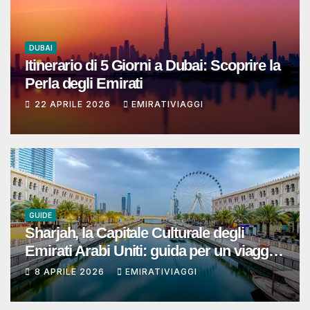
DUBAI
Itinerario di 5 Giorni a Dubai: Scoprire la
Perla degli Emirati
22 APRILE 2026
EMIRATIVIAGGI
GUIDE
Sharjah, la Capitale Culturale degli
Emirati Arabi Uniti: guida per un viaggio
autentico, ben organizzato e senza
8 APRILE 2026
EMIRATIVIAGGI
sorprese