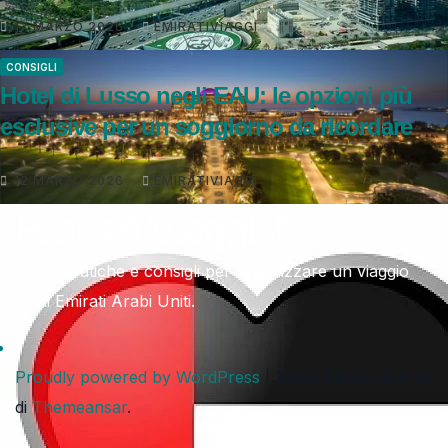
17 MARZO 2026
EMIRATIVIAGGI
CONSIGLI
Hotel di Lusso negli EAU: le opzioni più
esclusive per un soggiorno da ricordare
12 MARZO 2026
EMIRATIVIAGGI
Emirati Viaggi .IT
Guide pratiche e consigli per organizzare un viaggio
negli Emirati Arabi Uniti.
Proudly powered by WordPress
|
Tema: Newspaperex
di
Themeansar
.