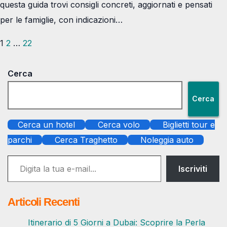
questa guida trovi consigli concreti, aggiornati e pensati
per le famiglie, con indicazioni…
Paginazione
1
2
…
22
degli
Cerca
articoli
Cerca
Cerca un hotel
Cerca volo
Biglietti tour e
parchi
Cerca Traghetto
Noleggia auto
Digita la tua e-mail...
Iscriviti
Articoli Recenti
Itinerario di 5 Giorni a Dubai: Scoprire la Perla