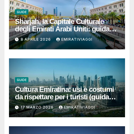
GUIDE
Sharjah, la Capitale Culturale
degli Emirati Arabi Uniti: guida
per un viaggio autentico, ben
8 APRILE 2026
EMIRATIVIAGGI
organizzato e senza sorprese
GUIDE
Cultura Emiratina: usi e costumi
da rispettare per i turisti (guida
completa e pratica)
17 MARZO 2026
EMIRATIVIAGGI