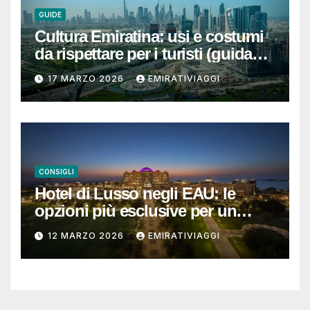
GUIDE
Cultura Emiratina: usi e costumi
da rispettare per i turisti (guida
completa e pratica)
17 MARZO 2026
EMIRATIVIAGGI
CONSIGLI
Hotel di Lusso negli EAU: le
opzioni più esclusive per un
soggiorno da ricordare
12 MARZO 2026
EMIRATIVIAGGI