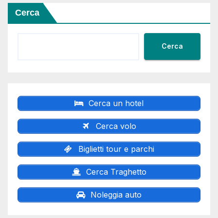
Cerca
Cerca
Cerca un hotel
Cerca volo
Biglietti tour e parchi
Cerca Traghetto
Noleggia auto