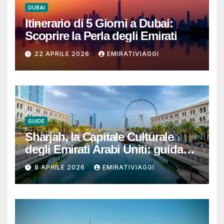
DUBAI
Itinerario di 5 Giorni a Dubai:
Scoprire la Perla degli Emirati
22 APRILE 2026
EMIRATIVIAGGI
GUIDE
Sharjah, la Capitale Culturale
degli Emirati Arabi Uniti: guida
per un viaggio autentico, ben
8 APRILE 2026
EMIRATIVIAGGI
organizzato e senza sorprese