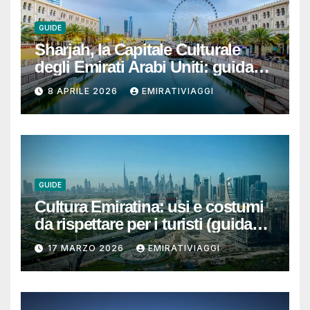
GUIDE
Sharjah, la Capitale Culturale
degli Emirati Arabi Uniti: guida
per un viaggio autentico, ben
8 APRILE 2026
EMIRATIVIAGGI
organizzato e senza sorprese
GUIDE
Cultura Emiratina: usi e costumi
da rispettare per i turisti (guida
completa e pratica)
17 MARZO 2026
EMIRATIVIAGGI