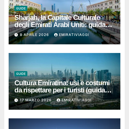
GUIDE
Sharjah, la Capitale Culturale
degli Emirati Arabi Uniti: guida
per un viaggio autentico, ben
8 APRILE 2026
EMIRATIVIAGGI
organizzato e senza sorprese
GUIDE
Cultura Emiratina: usi e costumi
da rispettare per i turisti (guida
completa e pratica)
17 MARZO 2026
EMIRATIVIAGGI