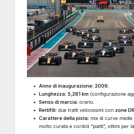
Anno di inaugurazione
:
2009
.
Lunghezza
:
5,281 km
(configurazione ag
Senso di marcia
: orario.
Rettifili
: due tratti velocissimi con
zone D
Carattere della pista
: mix di curve medie
molto curata e cordoli “piatti”, ottimi per la