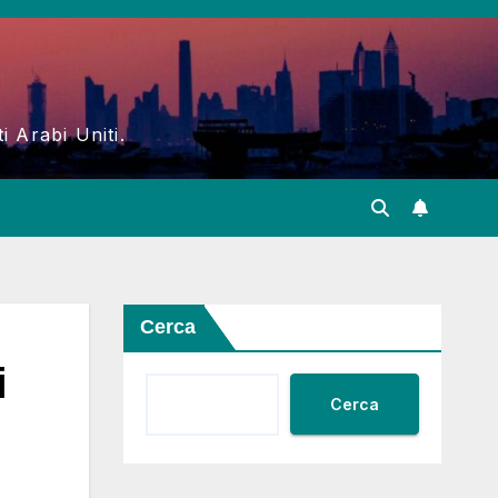
i Arabi Uniti.
Cerca
i
Cerca