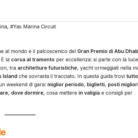
ina
,
#Yas Marina Circuit
che al mondo e il palcoscenico del
Gran Premio di Abu Dhab
 È la
corsa al tramonto
per eccellenza: si parte con la luce
tori, tra
architetture futuristiche
, yacht ormeggiati nella m
 Island
che sovrasta il tracciato. In questa guida trovi
tutto
 un weekend di gara:
miglior periodo
,
biglietti
,
posti miglior
vare
,
dove dormire
, cosa mettere
in valigia
e consigli per
le