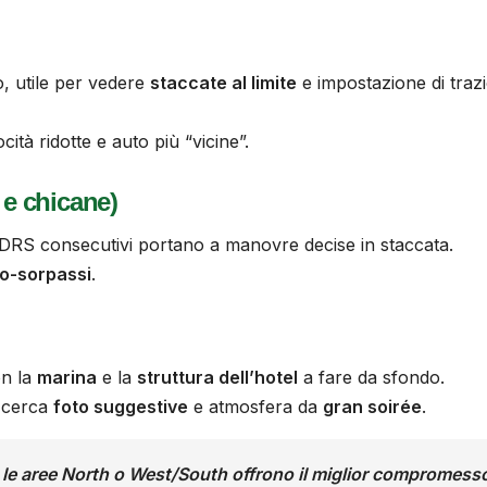
o, utile per vedere
staccate al limite
e impostazione di traz
ocità ridotte e auto più “vicine”.
 e chicane)
 DRS consecutivi portano a manovre decise in staccata.
o-sorpassi
.
on la
marina
e la
struttura dell’hotel
a fare da sfondo.
i cerca
foto suggestive
e atmosfera da
gran soirée
.
 le aree
North
o
West/South
offrono il miglior compromess