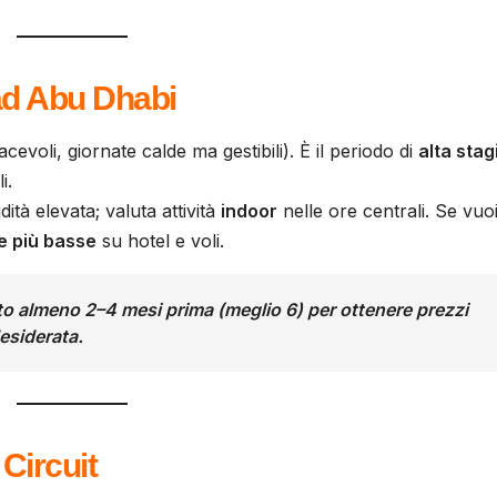
ad Abu Dhabi
acevoli, giornate calde ma gestibili). È il periodo di
alta sta
i.
ità elevata; valuta attività
indoor
nelle ore centrali. Se vuo
fe più basse
su hotel e voli.
tto almeno
2–4 mesi prima
(meglio 6) per ottenere
prezzi
esiderata.
Circuit