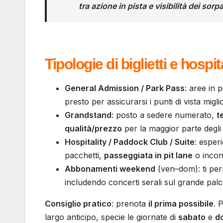
tra
azione in pista
e
visibilità
dei sorpa
Tipologie di biglietti e hospit
General Admission / Park Pass
: aree in 
presto per assicurarsi i punti di vista miglio
Grandstand
: posto a sedere numerato,
t
qualità/prezzo
per la maggior parte degli
Hospitality / Paddock Club / Suite
: esper
pacchetti,
passeggiata in pit lane
o incont
Abbonamenti weekend
(ven–dom): ti per
includendo concerti serali sul grande palco
Consiglio pratico
: prenota
il prima possibile
. 
largo anticipo, specie le giornate di
sabato
e
d