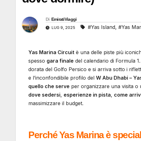
Di
EmiratiViaggi
#Yas Island
,
#Yas Mar
LUG 9, 2025
Yas Marina Circuit
è una delle piste più iconi
spesso
gara finale
del calendario di Formula 1.
dorata del Golfo Persico e si arriva sotto i riflet
e l’inconfondibile profilo del
W Abu Dhabi – Yas
quello che serve
per organizzare una visita o
dove sedersi
,
esperienze in pista
,
come arri
massimizzare il budget.
Perché Yas Marina è specia