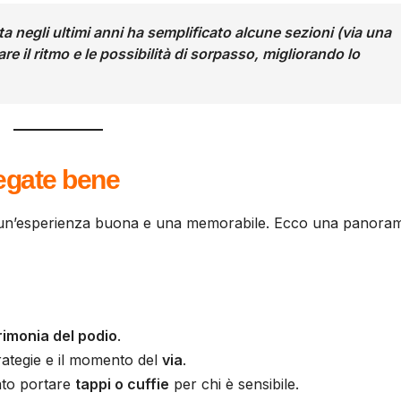
ta negli ultimi anni ha
semplificato
alcune sezioni (via una
e il ritmo e le possibilità di sorpasso, migliorando lo
iegate bene
a un’esperienza buona e una memorabile. Ecco una panora
rimonia del podio
.
trategie e il momento del
via
.
ato portare
tappi o cuffie
per chi è sensibile.