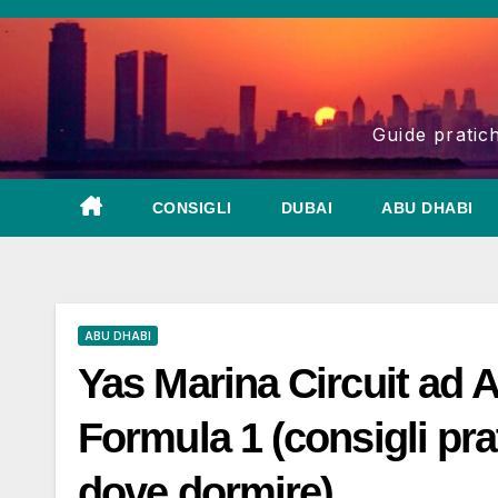
Salta
al
contenuto
Guide pratich
CONSIGLI
DUBAI
ABU DHABI
ABU DHABI
Yas Marina Circuit ad A
Formula 1 (consigli prati
dove dormire)