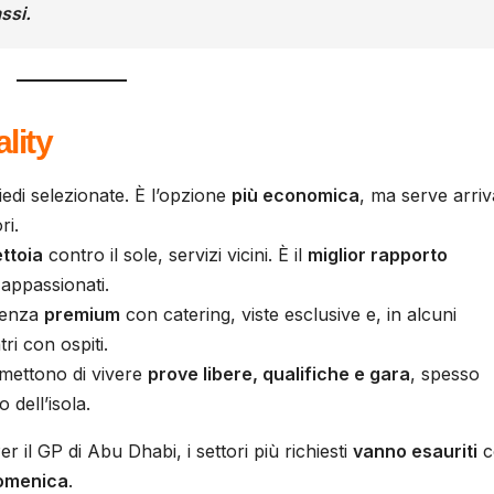
ssi.
ality
piedi selezionate. È l’opzione
più economica
, ma serve arri
ri.
ettoia
contro il sole, servizi vicini. È il
miglior rapporto
 appassionati.
ienza
premium
con catering, viste esclusive e, in alcuni
ri con ospiti.
mettono di vivere
prove libere, qualifiche e gara
, spesso
 dell’isola.
Per il GP di Abu Dhabi, i settori più richiesti
vanno esauriti
c
omenica
.