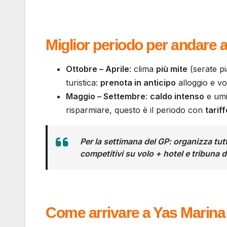
Miglior periodo per andare 
Ottobre – Aprile
: clima
più mite
(serate pi
turistica:
prenota in anticipo
alloggio e vol
Maggio – Settembre
:
caldo intenso
e umid
risparmiare, questo è il periodo con
tarif
Per la settimana del GP
: organizza tu
competitivi
su
volo + hotel
e
tribuna
d
Come arrivare a Yas Marina 