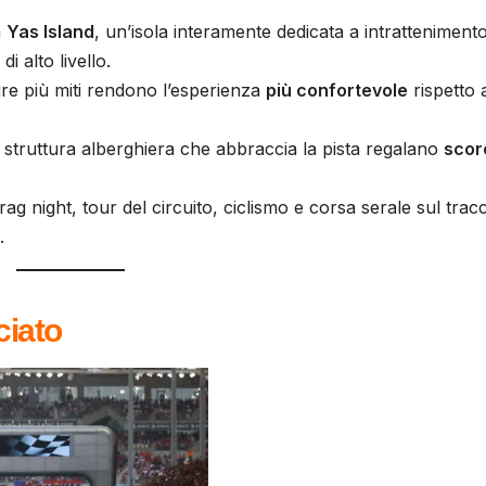
a
Yas Island
, un’isola interamente dedicata a intratteniment
i alto livello.
ture più miti rendono l’esperienza
più confortevole
rispetto 
a struttura alberghiera che abbraccia la pista regalano
scor
drag night, tour del circuito, ciclismo e corsa serale sul trac
.
ciato