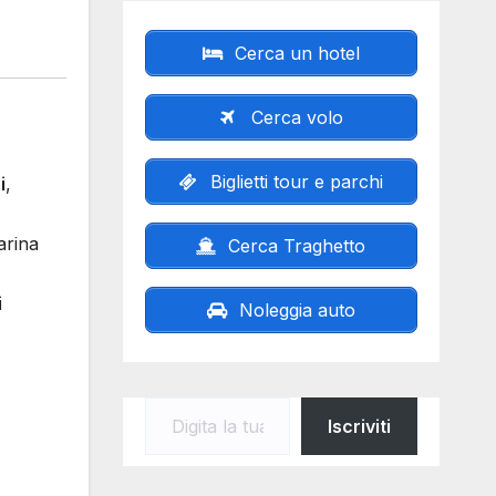
Cerca un hotel
Cerca volo
Biglietti tour e parchi
i
,
arina
Cerca Traghetto
i
Noleggia auto
Digita la tua e-mail...
Iscriviti